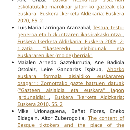
eskolatutako marokoar jatorriko gazteak eta
euskara
,
Euskera Ikerketa Aldizkaria: Euskera
2020, 65, 2
Luis Maria Larringan Aranzabal,
Testua, testu-
generoa eta hizkuntzaren ikas-irakaskuntza
,
Euskera Ikerketa Aldizkaria: Euskera 2009, 2-
1.zatia "Ikasteredu elebidunak eta
euskararen iker (molde) berriak"
Maialen Arnedo Gaztelurrutia, Ane Badiola
Ostolaiz, Leire Gandarias Ispizua,
Ahozko
euskara formala aisialdiko euskararen
osagarri: Zornotzako gazte batzuen datuak
("Gazteen aisialdia eta euskara" Jagon
jardunaldia)
,
Euskera Ikerketa Aldizkaria:
Euskera 2010, 55, 2
Mikel Urionaguena, Beñat Flores, Eneko
Bidegain, Aitor Zuberogoitia,
The content of
Basque tiktokers and the place of the