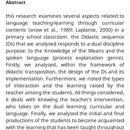
Abstract
this research examines several aspects related to
language teaching-learning through curricular
contents (snow et al., 1989: Laplante, 2000) in a
primary school classroom. the Didactic sequence
(Ds) that we analysed responds to a dual discipline
purpose: to the Knowledge of the Means and the
spoken language (process explanation genre).
Firstly, we analysed, within the framework of
didactic transposition, the design of the Ds and its
implementation. Furthermore, we noted the types
of interaction and the learning raised by the
teacher among the students. All things considered,
it deals with knowing the teacher’s intervention,
who takes on the dual learning: curricular and
language. Finally, we analysed the initial and final
productions of the students to become acquainted
with the learning that has been taught throughout