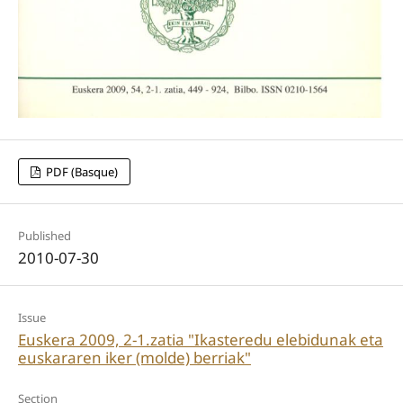
PDF (Basque)
Published
2010-07-30
Issue
Euskera 2009, 2-1.zatia "Ikasteredu elebidunak eta
euskararen iker (molde) berriak"
Section