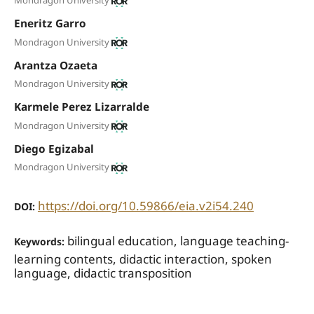
Mondragon University
Eneritz Garro
Mondragon University
Arantza Ozaeta
Mondragon University
Karmele Perez Lizarralde
Mondragon University
Diego Egizabal
Mondragon University
https://doi.org/10.59866/eia.v2i54.240
DOI:
bilingual education, language teaching-
Keywords:
learning contents, didactic interaction, spoken
language, didactic transposition