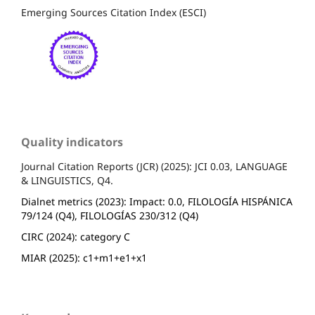
Emerging Sources Citation Index (ESCI)
Quality indicators
Journal Citation Reports (JCR) (2025): JCI 0.03, LANGUAGE
& LINGUISTICS, Q4.
Dialnet metrics (2023): Impact: 0.0, FILOLOGÍA HISPÁNICA
79/124 (Q4), FILOLOGÍAS 230/312 (Q4)
CIRC (2024): category C
MIAR (2025): c1+m1+e1+x1