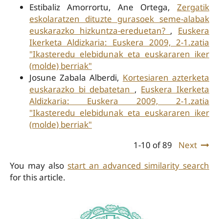
Estibaliz Amorrortu, Ane Ortega,
Zergatik
eskolaratzen dituzte gurasoek seme-alabak
euskarazko hizkuntza-ereduetan?
,
Euskera
Ikerketa Aldizkaria: Euskera 2009, 2-1.zatia
"Ikasteredu elebidunak eta euskararen iker
(molde) berriak"
Josune Zabala Alberdi,
Kortesiaren azterketa
euskarazko bi debatetan
,
Euskera Ikerketa
Aldizkaria: Euskera 2009, 2-1.zatia
"Ikasteredu elebidunak eta euskararen iker
(molde) berriak"
1-10 of 89
Next
You may also
start an advanced similarity search
for this article.