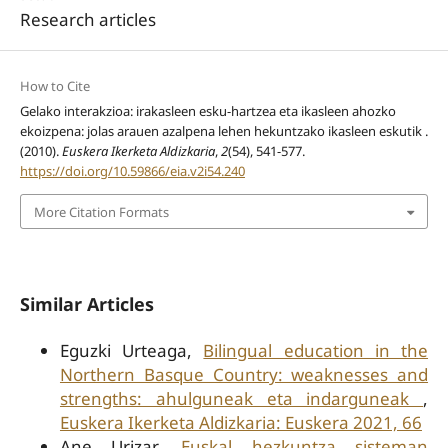
Research articles
How to Cite
Gelako interakzioa: irakasleen esku-hartzea eta ikasleen ahozko
ekoizpena: jolas arauen azalpena lehen hekuntzako ikasleen eskutik .
(2010).
Euskera Ikerketa Aldizkaria
,
2
(54), 541-577.
https://doi.org/10.59866/eia.v2i54.240
More Citation Formats
Similar Articles
Eguzki Urteaga,
Bilingual education in the
Northern Basque Country: weaknesses and
strengths: ahulguneak eta indarguneak
,
Euskera Ikerketa Aldizkaria: Euskera 2021, 66
Ane Urizar,
Euskal hezkuntza sisteman