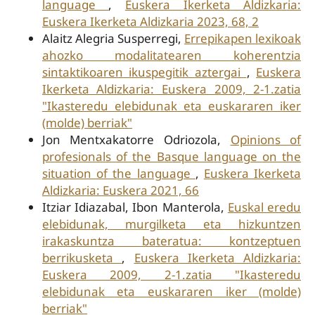
language
,
Euskera Ikerketa Aldizkaria:
Euskera Ikerketa Aldizkaria 2023, 68, 2
Alaitz Alegria Susperregi,
Errepikapen lexikoak
ahozko modalitatearen koherentzia
sintaktikoaren ikuspegitik aztergai
,
Euskera
Ikerketa Aldizkaria: Euskera 2009, 2-1.zatia
"Ikasteredu elebidunak eta euskararen iker
(molde) berriak"
Jon Mentxakatorre Odriozola,
Opinions of
profesionals of the Basque language on the
situation of the language
,
Euskera Ikerketa
Aldizkaria: Euskera 2021, 66
Itziar Idiazabal, Ibon Manterola,
Euskal eredu
elebidunak, murgilketa eta hizkuntzen
irakaskuntza bateratua: kontzeptuen
berrikusketa
,
Euskera Ikerketa Aldizkaria:
Euskera 2009, 2-1.zatia "Ikasteredu
elebidunak eta euskararen iker (molde)
berriak"