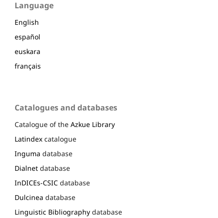
Language
English
español
euskara
français
Catalogues and databases
Catalogue of the
Azkue Library
Latindex
catalogue
Inguma
database
Dialnet
database
InDICEs-CSIC
database
Dulcinea
database
Linguistic Bibliography
database