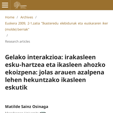
Home
/
Archives
/
Euskera 2009, 2-1.zatia "Ikasteredu elebidunak eta euskararen iker
(molde) berriak"
/
Research articles
Gelako interakzioa: irakasleen
esku-hartzea eta ikasleen ahozko
ekoizpena: jolas arauen azalpena
lehen hekuntzako ikasleen
eskutik
Matilde Sainz Osinaga