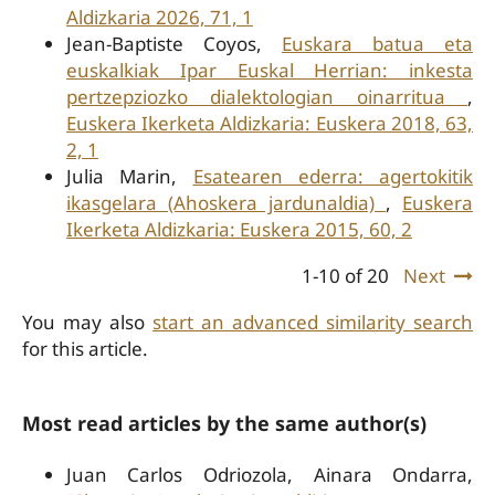
Aldizkaria 2026, 71, 1
Jean-Baptiste Coyos,
Euskara batua eta
euskalkiak Ipar Euskal Herrian: inkesta
pertzepziozko dialektologian oinarritua
,
Euskera Ikerketa Aldizkaria: Euskera 2018, 63,
2, 1
Julia Marin,
Esatearen ederra: agertokitik
ikasgelara (Ahoskera jardunaldia)
,
Euskera
Ikerketa Aldizkaria: Euskera 2015, 60, 2
1-10 of 20
Next
You may also
start an advanced similarity search
for this article.
Most read articles by the same author(s)
Juan Carlos Odriozola, Ainara Ondarra,