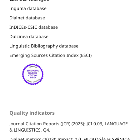
Inguma
database
Dialnet
database
InDICEs-CSIC
database
Dulcinea
database
Linguistic Bibliography
database
Emerging Sources Citation Index (ESCI)
Quality indicators
Journal Citation Reports (JCR) (2025): JCI 0.03, LANGUAGE
& LINGUISTICS, Q4.
Dialnet metrics (2023): Impact: 0.0, FILOLOGÍA HISPÁNICA