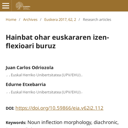
Home
/
Archives
/
Euskera 2017, 62, 2
/
Research articles
Hainbat ohar euskararen izen-
flexioari buruz
Juan Carlos Odriozola
,
,
,
Euskal Herriko Unibertsitatea (UPV/EHU)
Edurne Etxebarria
,
,
,
Euskal Herriko Unibertsitatea (UPV/EHU)
https://doi.org/10.59866/eia.v62i2.112
DOI:
Noun inflection morphology, diachronic,
Keywords: