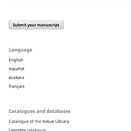
Submit your manuscript
Language
English
español
euskara
français
Catalogues and databases
Catalogue of the
Azkue Library
Latindex
catalogue