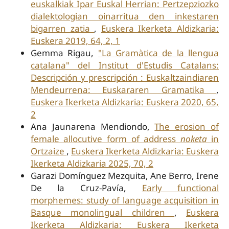
euskalkiak Ipar Euskal Herrian: Pertzepziozko
dialektologian oinarritua den inkestaren
bigarren zatia
,
Euskera Ikerketa Aldizkaria:
Euskera 2019, 64, 2, 1
Gemma Rigau,
"La Gramàtica de la llengua
catalana" del Institut d'Estudis Catalans:
Descripción y prescripción : Euskaltzaindiaren
Mendeurrena: Euskararen Gramatika
,
Euskera Ikerketa Aldizkaria: Euskera 2020, 65,
2
Ana Jaunarena Mendiondo,
The erosion of
female allocutive form of address
noketa
in
Ortzaize
,
Euskera Ikerketa Aldizkaria: Euskera
Ikerketa Aldizkaria 2025, 70, 2
Garazi Domínguez Mezquita, Ane Berro, Irene
De la Cruz-Pavía,
Early functional
morphemes: study of language acquisition in
Basque monolingual children
,
Euskera
Ikerketa Aldizkaria: Euskera Ikerketa