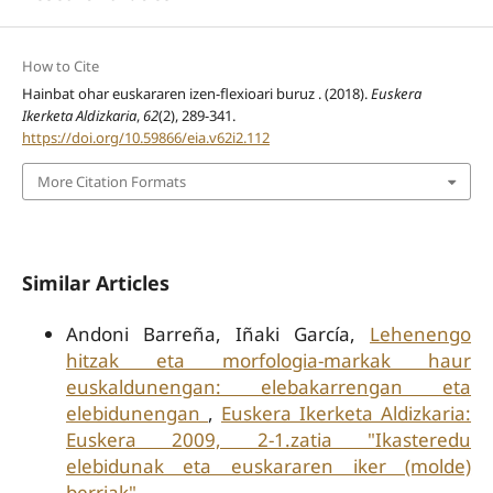
How to Cite
Hainbat ohar euskararen izen-flexioari buruz . (2018).
Euskera
Ikerketa Aldizkaria
,
62
(2), 289-341.
https://doi.org/10.59866/eia.v62i2.112
More Citation Formats
Similar Articles
Andoni Barreña, Iñaki García,
Lehenengo
hitzak eta morfologia-markak haur
euskaldunengan: elebakarrengan eta
elebidunengan
,
Euskera Ikerketa Aldizkaria:
Euskera 2009, 2-1.zatia "Ikasteredu
elebidunak eta euskararen iker (molde)
berriak"