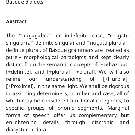
Basque dialects
Abstract
The “mugagabea” or indefinite case, “mugatu
singularra”, definite singular and “mugatu plurala”,
definite plural, of Basque grammars are treated as
purely morphological paradigms and kept clearly
distinct from the semantic concepts of [+zehaztua],
[+definite], and [+plurala], [+plural]. We will also
refine our understanding of [+Hurbila],
[+Proximal], in the same light. We shall be rigorous
in assigning determiners, number and case, all of
which may be considered functional categories, to
specific groups of phonic segments. Marginal
forms of speech offer us complementary but
enlightening details through diacronic and
diasystemic data.