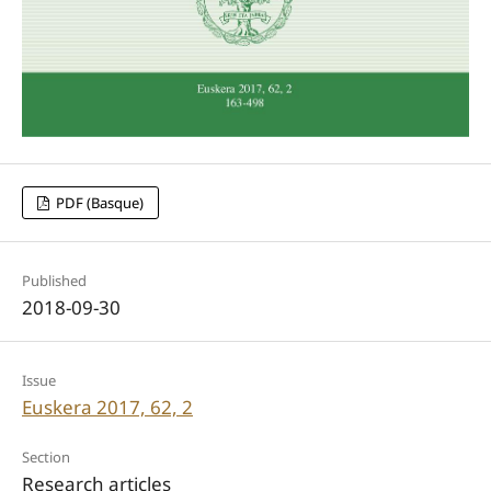
PDF (Basque)
Published
2018-09-30
Issue
Euskera 2017, 62, 2
Section
Research articles