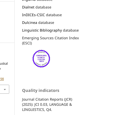
Dialnet
database
InDICEs-CSIC
database
Dulcinea
database
Linguistic Bibliography
database
Emerging Sources Citation Index
(ESCI)
uskal
a
.98
Quality indicators
Journal Citation Reports (JCR)
(2025): JCI 0.03, LANGUAGE &
LINGUISTICS, Q4.