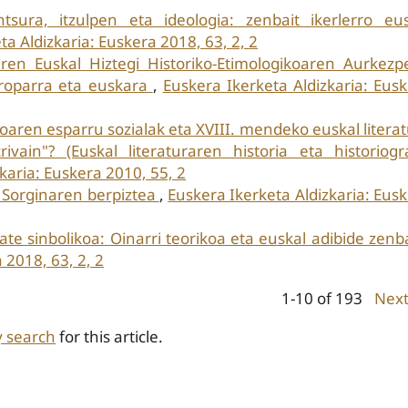
ntsura, itzulpen eta ideologia: zenbait ikerlerro eu
ta Aldizkaria: Euskera 2018, 63, 2, 2
aren Euskal Hiztegi Historiko-Etimologikoaren Aurkez
europarra eta euskara
,
Euskera Ikerketa Aldizkaria: Eus
rioaren esparru sozialak eta XVIII. mendeko euskal litera
ivain"? (Euskal literaturaren historia eta historiogr
karia: Euskera 2010, 55, 2
: Sorginaren berpiztea
,
Euskera Ikerketa Aldizkaria: Eus
ate sinbolikoa: Oinarri teorikoa eta euskal adibide zenb
 2018, 63, 2, 2
1-10 of 193
Nex
y search
for this article.