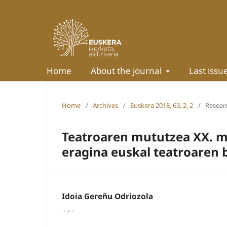
Home
About the journal
Last issu
Home
/
Archives
/
Euskera 2018, 63, 2, 2
/
Researc
Teatroaren mututzea XX. 
eragina euskal teatroaren 
Idoia Gereñu Odriozola
,
,
,