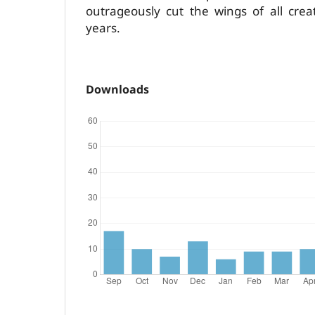
outrageously cut the wings of all crea
years.
Downloads