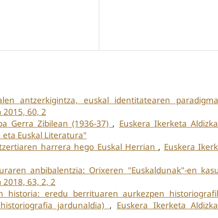
alen antzerkigintza, euskal identitatearen paradig
 2015, 60, 2
oa Gerra Zibilean (1936-37)
,
Euskera Ikerketa Aldizka
a eta Euskal Literatura"
tzertiaren harrera hego Euskal Herrian
,
Euskera Iker
uraren anbibalentzia: Orixeren "Euskaldunak"-en ka
 2018, 63, 2, 2
en historia: eredu berrituaren aurkezpen historiograf
 historiografia jardunaldia)
,
Euskera Ikerketa Aldizka