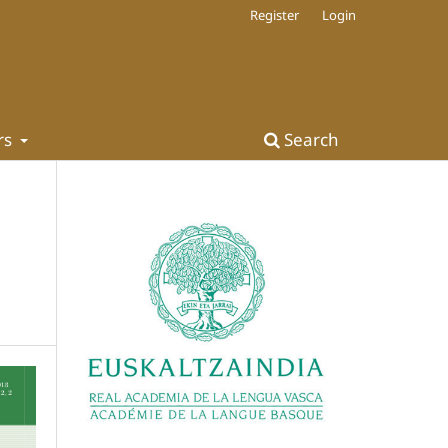
Register
Login
rs
Search