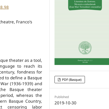
18.98
heatre, Franco's
que theater as a tool,
anguage to reach its
century, fondness for
ed to define a Basque
PDF (Basque)
il War (1936-1939) and
 the Basque theater
t period, whereas the
Published
thern Basque Country,
2019-10-30
ict censoring labor