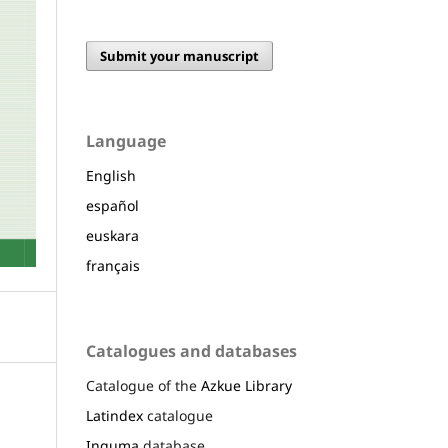
Submit your manuscript
Language
English
español
euskara
français
Catalogues and databases
Catalogue of the
Azkue Library
Latindex
catalogue
Inguma
database