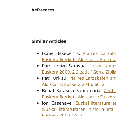
References
Similar Articles
Ixabel Etxeberria,
Piarres Larzab
Euskera Ikerketa Aldizkaria: Euskera
Patri Urkizu Sarasua,
Euskal teatr
Euskera 2009, 2-2.zatia "Gerra Zibil
Patri Urkizu,
Piarres Larzabalen an
Aldizkaria: Euskera 2015, 60, 2
Beñat Sarasola Santamaria,
Zents
Euskera Ikerketa Aldizkaria: Euskera
Jon Casenave,
Euskal literaturar
(Euskal literaturaren historia eta
Euskera 2010, 55, 2