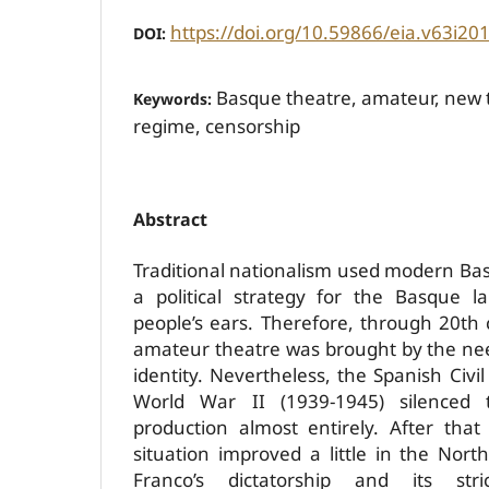
https://doi.org/10.59866/eia.v63i20
DOI:
Basque theatre, amateur, new t
Keywords:
regime, censorship
Abstract
Traditional nationalism used modern Bas
a political strategy for the Basque l
people’s ears. Therefore, through 20th 
amateur theatre was brought by the ne
identity. Nevertheless, the Spanish Civ
World War II (1939-1945) silenced
production almost entirely. After tha
situation improved a little in the Nor
Franco’s dictatorship and its str