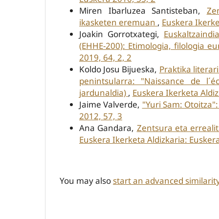
Miren Ibarluzea Santisteban,
Ze
ikasketen eremuan
,
Euskera Ikerke
Joakin Gorrotxategi,
Euskaltzaindi
(EHHE-200): Etimologia, filologia 
2019, 64, 2, 2
Koldo Josu Bijueska,
Praktika litera
penintsularra: "Naissance de l´écr
jardunaldia)
,
Euskera Ikerketa Aldiz
Jaime Valverde,
"Yuri Sam: Otoitza"
2012, 57, 3
Ana Gandara,
Zentsura eta errealit
Euskera Ikerketa Aldizkaria: Euskera
You may also
start an advanced similarit