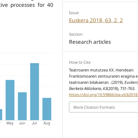
tive processes for 40
Issue
Euskera 2018, 63, 2, 2
Section
Research articles
How to Cite
Teatroaren mututzea XX. mendean:
Frankismoaren zentsuraren eragina e
teatroaren bilakaeran . (2019).
Eusker
Ikerketa Aldizkaria
,
63
(2018), 731-763.
https://doi.org/10.59866/eia.v63i2018
More Citation Formats