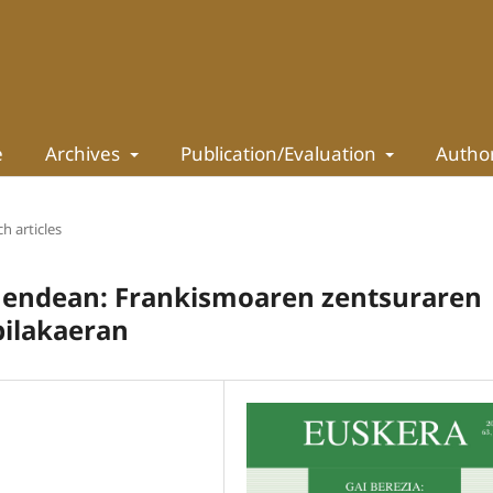
e
Archives
Publication/Evaluation
Autho
h articles
mendean: Frankismoaren zentsuraren
bilakaeran