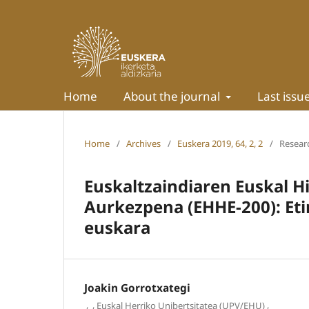
Home
About the journal
Last issu
Home
/
Archives
/
Euskera 2019, 64, 2, 2
/
Researc
Euskaltzaindiaren Euskal H
Aurkezpena (EHHE-200): Etim
euskara
Joakin Gorrotxategi
,
,
,
Euskal Herriko Unibertsitatea (UPV/EHU)