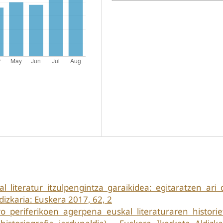
al literatur itzulpengintza garaikidea: egitaratzen ari
dizkaria: Euskera 2017, 62, 2
o periferikoen agerpena euskal literaturaren histori