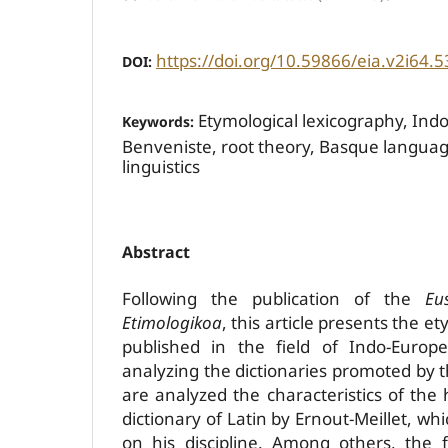
https://doi.org/10.59866/eia.v2i64.5
DOI:
Etymological lexicography, Indo
Keywords:
Benveniste, root theory, Basque languag
linguistics
Abstract
Following the publication of the
Eu
Etimologikoa
, this article presents the et
published in the field of Indo-Europ
analyzing the dictionaries promoted by
are analyzed the characteristics of the h
dictionary of Latin by Ernout-Meillet, wh
on his discipline. Among others, the 