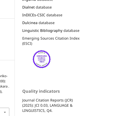
Dialnet
database
InDICEs-CSIC
database
Dulcinea
database
Linguistic Bibliography
database
Emerging Sources Citation Index
(ESCI)
riko-
00):
skara .
Quality indicators
),
Journal Citation Reports (JCR)
(2025): JCI 0.03, LANGUAGE &
LINGUISTICS, Q4.