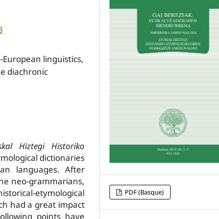
3
-European linguistics,
e diachronic
skal Hiztegi Historiko
ymological dictionaries
ean languages. After
 the neo-grammarians,
istorical-etymological
PDF (Basque)
ich had a great impact
following points have