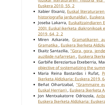
(Euskal literaturaren historia eta
Euskera 2010, 55, 2
Xabier Etxaniz,
Euskal literaturaren
historiografia jardunaldia)
,
Euskera 
Joseba Lakarra,
Euskaltzaindiaren 
200): Euskal ikerketa diakronikoak
2019, 64, 2, 2
Miren Azkarate,
Gramatikaren au
Gramatika
,
Euskera Ikerketa Aldizk
Ekaitz Santazilia,
"Gora, gora, jende
auzibide nafarretan
,
Euskera Ikerke
Garbiñe Bereziartua Etxeberria, Mar
objective of systematizing the sum
Maria Reina Bastardas i Rufat,
P
Ikerketa Aldizkaria: Euskera 2019, 64
Beñat Oihartzabal,
"Grammaire eu
Euskal Herrian)
,
Euskera Ikerketa Al
Jon Mentxakatorre Odriozola,
Anbo
Euskera Ikerketa Aldizkaria: Euskera