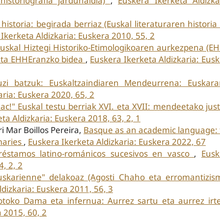
 historiografia jardunaldia)
,
Euskera Ikerketa Aldizka
 historia: begirada berriaz (Euskal literaturaren historia
Ikerketa Aldizkaria: Euskera 2010, 55, 2
Euskal Hiztegi Historiko-Etimologikoaren aurkezpena (E
 eta EHHEranzko bidea
,
Euskera Ikerketa Aldizkaria: Eus
zi batzuk: Euskaltzaindiaren Mendeurrena: Euskara
aria: Euskera 2020, 65, 2
ac!" Euskal testu berriak XVI. eta XVII: mendeetako just
ta Aldizkaria: Euskera 2018, 63, 2, 1
i Mar Boillos Pereira,
Basque as an academic language: 
maries
,
Euskera Ikerketa Aldizkaria: Euskera 2022, 67
réstamos latino-románicos sucesivos en vasco
,
Eusk
, 2, 2
skarienne" delakoaz (Agosti Chaho eta erromantizis
dizkaria: Euskera 2011, 56, 3
toko Dama eta infernua: Aurrez sartu eta aurrez ir
 2015, 60, 2