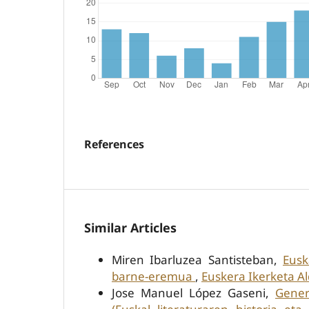
References
Similar Articles
Miren Ibarluzea Santisteban,
Eusk
barne-eremua
,
Euskera Ikerketa Al
Jose Manuel López Gaseni,
Gener