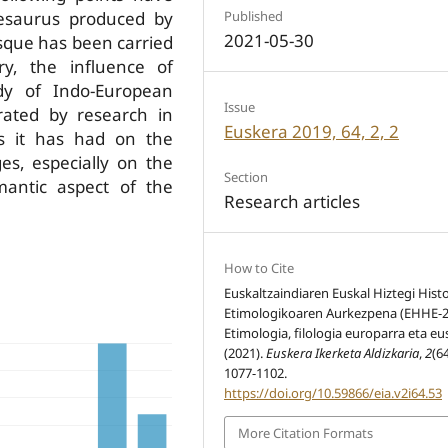
Published
hesaurus produced by
2021-05-30
Basque has been carried
y, the influence of
dy of Indo-European
Issue
rated by research in
Euskera 2019, 64, 2, 2
s it has had on the
es, especially on the
Section
emantic aspect of the
Research articles
How to Cite
Euskaltzaindiaren Euskal Hiztegi Histo
Etimologikoaren Aurkezpena (EHHE-2
Etimologia, filologia europarra eta eu
(2021).
Euskera Ikerketa Aldizkaria
,
2
(64
1077-1102.
https://doi.org/10.59866/eia.v2i64.53
More Citation Formats