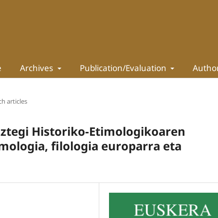
e
Archives
Publication/Evaluation
Autho
h articles
iztegi Historiko-Etimologikoaren
ologia, filologia europarra eta