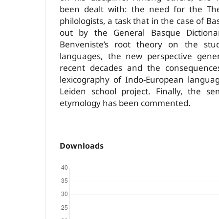
been dealt with: the need for the T
philologists, a task that in the case of 
out by the General Basque Dictionar
Benveniste’s root theory on the stu
languages, the new perspective gene
recent decades and the consequence
lexicography of Indo-European languag
Leiden school project. Finally, the s
etymology has been commented.
Downloads