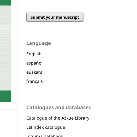
Submit your manuscript
Language
English
español
euskara
français
Catalogues and databases
Catalogue of the
Azkue Library
Latindex
catalogue
Inguma
database