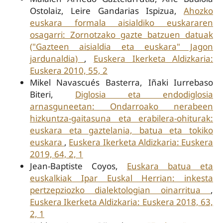
Ostolaiz, Leire Gandarias Ispizua,
Ahozko
euskara formala aisialdiko euskararen
osagarri: Zornotzako gazte batzuen datuak
("Gazteen aisialdia eta euskara" Jagon
jardunaldia)
,
Euskera Ikerketa Aldizkaria:
Euskera 2010, 55, 2
Mikel Navascués Basterra, Iñaki Iurrebaso
Biteri,
Diglosia eta endodiglosia
arnasguneetan: Ondarroako nerabeen
hizkuntza-gaitasuna eta erabilera-ohiturak:
euskara eta gaztelania, batua eta tokiko
euskara
,
Euskera Ikerketa Aldizkaria: Euskera
2019, 64, 2, 1
Jean-Baptiste Coyos,
Euskara batua eta
euskalkiak Ipar Euskal Herrian: inkesta
pertzepziozko dialektologian oinarritua
,
Euskera Ikerketa Aldizkaria: Euskera 2018, 63,
2, 1