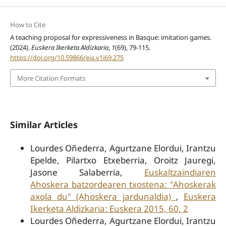
How to Cite
A teaching proposal for expressiveness in Basque: imitation games.
(2024).
Euskera Ikerketa Aldizkaria
,
1
(69), 79-115.
https://doi.org/10.59866/eia.v1i69.275
More Citation Formats
Similar Articles
Lourdes Oñederra, Agurtzane Elordui, Irantzu
Epelde, Pilartxo Etxeberria, Oroitz Jauregi,
Jasone Salaberria,
Euskaltzaindiaren
Ahoskera batzordearen txostena: "Ahoskerak
axola du" (Ahoskera jardunaldia)
,
Euskera
Ikerketa Aldizkaria: Euskera 2015, 60, 2
Lourdes Oñederra, Agurtzane Elordui, Irantzu