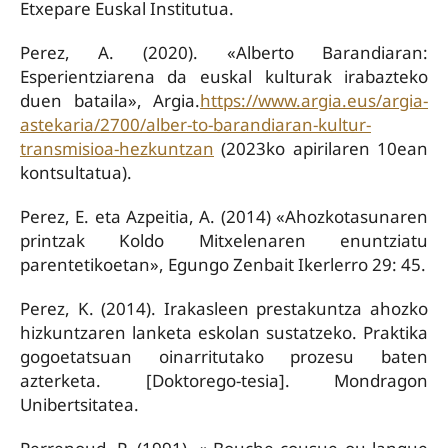
Etxepare Euskal Institutua.
Perez, A. (2020). «Alberto Barandiaran:
Esperientziarena da euskal kulturak irabazteko
duen bataila», Argia.
https://www.argia.eus/argia-
astekaria/2700/alber-to-barandiaran-kultur-
transmisioa-hezkuntzan
(2023ko apirilaren 10ean
kontsultatua).
Perez, E. eta Azpeitia, A. (2014) «Ahozkotasunaren
printzak Koldo Mitxelenaren enuntziatu
parentetikoetan», Egungo Zenbait Ikerlerro 29: 45.
Perez, K. (2014). Irakasleen prestakuntza ahozko
hizkuntzaren lanketa eskolan sustatzeko. Praktika
gogoetatsuan oinarritutako prozesu baten
azterketa. [Doktorego-tesia]. Mondragon
Unibertsitatea.