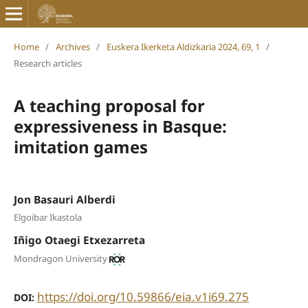
Home
/
Archives
/
Euskera Ikerketa Aldizkaria 2024, 69, 1
/
Research articles
A teaching proposal for
expressiveness in Basque:
imitation games
Jon Basauri Alberdi
Elgoibar Ikastola
Iñigo Otaegi Etxezarreta
Mondragon University
https://doi.org/10.59866/eia.v1i69.275
DOI: