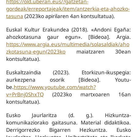
https://old.uberan.eus/?gatzetan-
gordeak/erreportajeak/item/antzerkia-eta-ahozko-
tasuna
(2023ko apirilaren 4an kontsultatua).
Euskal Kultur Erakundea (2018). «Andoni Egaña:
ahozkotasuna gaur egun». [Bideoa]. Argia.
https://www.argia.eus/multimedia/solasaldiak/aho
zkotasuna-egun(2023ko
maiatzaren 30ean
kontsultatua).
Euskaltzaindia (2023). Etorkizun-ikuspegia:
aurkezpena osorik [Bideoa]. Youtu-
be.
https://www.youtube.com/watch?
v=PrBnj0ShxTQ
(2023ko martxoaren 16an
kontsultatua).
Eusko Jaurlaritza (d. g.). Hizkuntza-
komunikaziorako gaitasuna. Material didaktikoa.
Derrigorrezko Bigarren Hezkuntza. Eusko