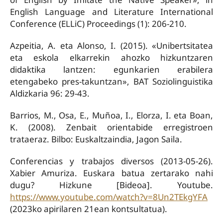
English Language and Literature International
Conference (ELLiC) Proceedings (1): 206-210.
Azpeitia, A. eta Alonso, I. (2015). «Unibertsitatea
eta eskola elkarrekin ahozko hizkuntzaren
didaktika lantzen: egunkarien erabilera
etengabeko pres-takuntzan», BAT Soziolinguistika
Aldizkaria 96: 29-43.
Barrios, M., Osa, E., Muñoa, I., Elorza, I. eta Boan,
K. (2008). Zenbait orientabide erregistroen
trataeraz. Bilbo: Euskaltzaindia, Jagon Saila.
Conferencias y trabajos diversos (2013-05-26).
Xabier Amuriza. Euskara batua zertarako nahi
dugu? Hizkune [Bideoa]. Youtube.
https://www.youtube.com/watch?v=8Un2TEkgYFA
(2023ko apirilaren 21ean kontsultatua).