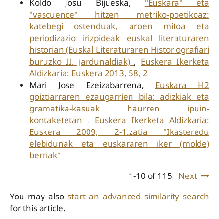
Koldo Josu Bijueska,
"Euskara" eta
"vascuence" hitzen metriko-poetikoaz:
katebegi ostenduak, aroen mitoa eta
periodizazio irizpideak euskal literaturaren
historian (Euskal Literaturaren Historiografiari
buruzko II. jardunaldiak)
,
Euskera Ikerketa
Aldizkaria: Euskera 2013, 58, 2
Mari Jose Ezeizabarrena,
Euskara H2
goiztiarraren ezaugarrien bila: adizkiak eta
gramatika-kasuak haurren ipuin-
kontaketetan
,
Euskera Ikerketa Aldizkaria:
Euskera 2009, 2-1.zatia "Ikasteredu
elebidunak eta euskararen iker (molde)
berriak"
1-10 of 115
Next
You may also
start an advanced similarity search
for this article.