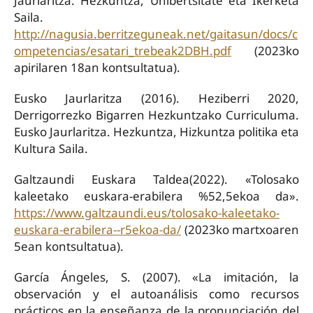
Jaurlaritza. Hezkuntza, Unibertsitate eta Ikerketa
Saila.
http://nagusia.berritzeguneak.net/gaitasun/docs/c
ompetencias/esatari_trebeak2DBH.pdf
(2023ko
apirilaren 18an kontsultatua).
Eusko Jaurlaritza (2016). Heziberri 2020,
Derrigorrezko Bigarren Hezkuntzako Curriculuma.
Eusko Jaurlaritza. Hezkuntza, Hizkuntza politika eta
Kultura Saila.
Galtzaundi Euskara Taldea(2022). «Tolosako
kaleetako euskara-erabilera %52,5ekoa da».
https://www.galtzaundi.eus/tolosako-kaleetako-
euskara-erabilera--r5ekoa-da/
(2023ko martxoaren
5ean kontsultatua).
García Ángeles, S. (2007). «La imitación, la
observación y el autoanálisis como recursos
prácticos en la enseñanza de la pronunciación del