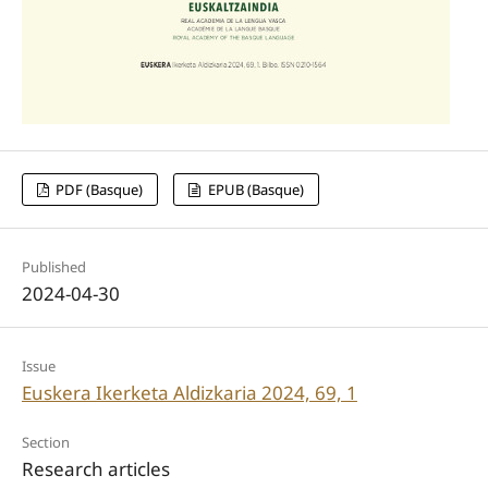
PDF (Basque)
EPUB (Basque)
Published
2024-04-30
Issue
Euskera Ikerketa Aldizkaria 2024, 69, 1
Section
Research articles