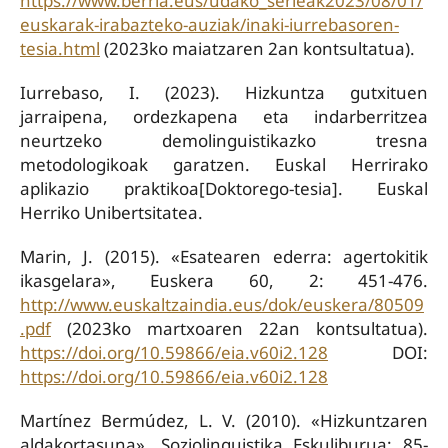
https://www.berria.eus/udako_serieak2023/08/01/
euskarak-irabazteko-auziak/inaki-iurrebasoren-
tesia.html
(2023ko maiatzaren 2an kontsultatua).
Iurrebaso, I. (2023). Hizkuntza gutxituen
jarraipena, ordezkapena eta indarberritzea
neurtzeko demolinguistikazko tresna
metodologikoak garatzen. Euskal Herrirako
aplikazio praktikoa[Doktorego-tesia]. Euskal
Herriko Unibertsitatea.
Marin, J. (2015). «Esatearen ederra: agertokitik
ikasgelara», Euskera 60, 2: 451-476.
http://www.euskaltzaindia.eus/dok/euskera/80509
.pdf
(2023ko martxoaren 22an kontsultatua).
https://doi.org/10.59866/eia.v60i2.128
DOI:
https://doi.org/10.59866/eia.v60i2.128
Martínez Bermúdez, L. V. (2010). «Hizkuntzaren
aldakortasuna». Soziolinguistika Eskuliburua: 85-