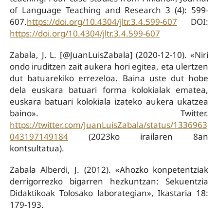
of Language Teaching and Research 3 (4): 599-
607.
https://doi.org/10.4304/jltr.3.4.599-607
DOI:
https://doi.org/10.4304/jltr.3.4.599-607
Zabala, J. L. [@JuanLuisZabala] (2020-12-10). «Niri
ondo iruditzen zait aukera hori egitea, eta ulertzen
dut batuarekiko errezeloa. Baina uste dut hobe
dela euskara batuari forma kolokialak ematea,
euskara batuari kolokiala izateko aukera ukatzea
baino». Twitter.
https://twitter.com/JuanLuisZabala/status/1336963
043197149184
(2023ko irailaren 8an
kontsultatua).
Zabala Alberdi, J. (2012). «Ahozko konpetentziak
derrigorrezko bigarren hezkuntzan: Sekuentzia
Didaktikoak Tolosako laborategian», Ikastaria 18:
179-193.