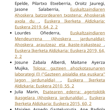
Epelde, Pilartxo Etxeberria, Oroitz Jauregi,
Jasone Salaberria,
Euskaltzaindiaren
Ahoskera batzordearen txostena: Ahoskerak
axola du
,
Euskera Ikerketa Aldizkaria:
Euskera 2019, 64, 2, 2
Lourdes Oñederra,
Euskaltzaindiaren
Mendeurrena (Ahoskera jardunaldia):
Ahoskera arautzeaz eta ikaste-irakasteaz
,
Euskera Ikerketa Aldizkaria: Euskera 2019, 64,
2, 2
Josune Zabala Alberdi, Maitane Ayerza
Mujika,
Tolosa: gazteen ahozkotasunaren
laborategi (I) ("Gazteen aisialdia eta euskara"
Jagon jardunaldia)
,
Euskera Ikerketa
Aldizkaria: Euskera 2010, 55, 2
Julia Marin,
Esatearen ederra: agertokitik
ikasgelara (Ahoskera jardunaldia)
,
Euskera
Ikerketa Aldizkaria: Euskera 2015, 60, 2
Maialen Arnedo Gaztelurrutia, Ane Badiola