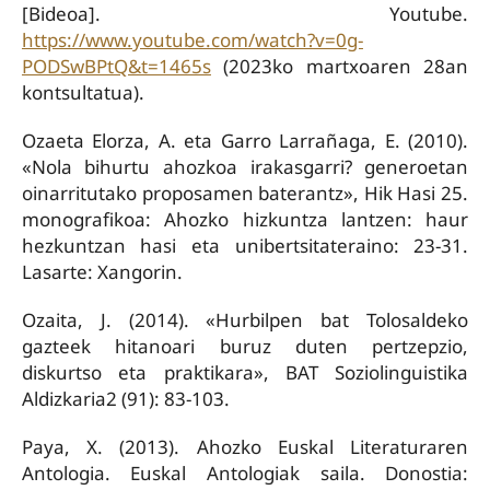
[Bideoa]. Youtube.
https://www.youtube.com/watch?v=0g-
PODSwBPtQ&t=1465s
(2023ko martxoaren 28an
kontsultatua).
Ozaeta Elorza, A. eta Garro Larrañaga, E. (2010).
«Nola bihurtu ahozkoa irakasgarri? generoetan
oinarritutako proposamen baterantz», Hik Hasi 25.
monografikoa: Ahozko hizkuntza lantzen: haur
hezkuntzan hasi eta unibertsitateraino: 23-31.
Lasarte: Xangorin.
Ozaita, J. (2014). «Hurbilpen bat Tolosaldeko
gazteek hitanoari buruz duten pertzepzio,
diskurtso eta praktikara», BAT Soziolinguistika
Aldizkaria2 (91): 83-103.
Paya, X. (2013). Ahozko Euskal Literaturaren
Antologia. Euskal Antologiak saila. Donostia: