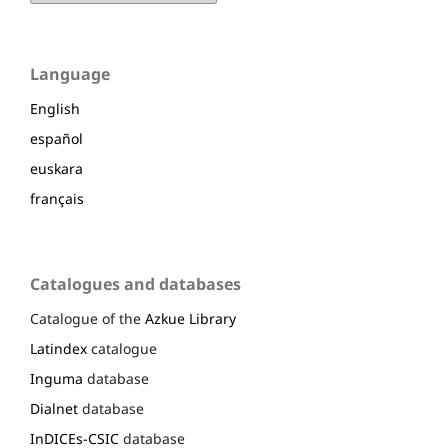
Language
English
español
euskara
français
Catalogues and databases
Catalogue of the
Azkue Library
Latindex
catalogue
Inguma
database
Dialnet
database
InDICEs-CSIC
database