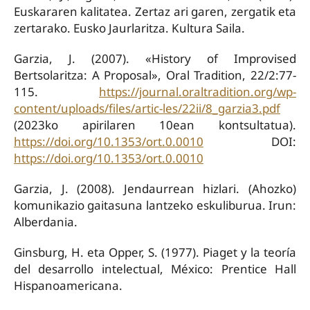
Euskararen kalitatea. Zertaz ari garen, zergatik eta
zertarako. Eusko Jaurlaritza. Kultura Saila.
Garzia, J. (2007). «History of Improvised
Bertsolaritza: A Proposal», Oral Tradition, 22/2:77-
115.
https://journal.oraltradition.org/wp-
content/uploads/files/artic-les/22ii/8_garzia3.pdf
(2023ko apirilaren 10ean kontsultatua).
https://doi.org/10.1353/ort.0.0010
DOI:
https://doi.org/10.1353/ort.0.0010
Garzia, J. (2008). Jendaurrean hizlari. (Ahozko)
komunikazio gaitasuna lantzeko eskuliburua. Irun:
Alberdania.
Ginsburg, H. eta Opper, S. (1977). Piaget y la teoría
del desarrollo intelectual, México: Prentice Hall
Hispanoamericana.