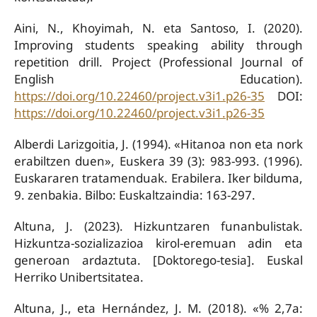
Aini, N., Khoyimah, N. eta Santoso, I. (2020).
Improving students speaking ability through
repetition drill. Project (Professional Journal of
English Education).
https://doi.org/10.22460/project.v3i1.p26-35
DOI:
https://doi.org/10.22460/project.v3i1.p26-35
Alberdi Larizgoitia, J. (1994). «Hitanoa non eta nork
erabiltzen duen», Euskera 39 (3): 983-993. (1996).
Euskararen tratamenduak. Erabilera. Iker bilduma,
9. zenbakia. Bilbo: Euskaltzaindia: 163-297.
Altuna, J. (2023). Hizkuntzaren funanbulistak.
Hizkuntza-sozializazioa kirol-eremuan adin eta
generoan ardaztuta. [Doktorego-tesia]. Euskal
Herriko Unibertsitatea.
Altuna, J., eta Hernández, J. M. (2018). «% 2,7a: