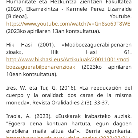
Humanitate eta Hezkuntza Zientzien Fakultatea
(2020). Elkarrekintza - Karmele Perez Lizarralde
[Bideoa]. Youtube.
https://www.youtube.com/watch?v=Gn8so69T8WE
(2023ko apirilaren 13an kontsultatua).
Hik Hasi (2001). «Motiboezaguerabilpenaren
zioak», Hik Hasi 61.
http://www.hikhasi.eus/Artikuluak/20011001/moti
boezaguerabilpenarenzioak
(2023ko apirilaren
10ean kontsultatua).
Ires, W. eta Tur, G. (2016). «La reeducación del
cuerpo y la oralidad: dos caras de la misma
moneda», Revista Oralidad-es 2 (3): 33-37.
Iraola, A. (2023). «Euskarak irabazteko auziak.
"Egoera dena kontuan hartuta, egun dagoen
erabilera maila altua da"». Berria egunkaria.