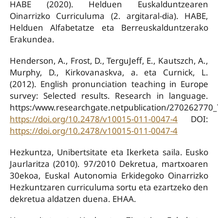
HABE (2020). Helduen Euskalduntzearen
Oinarrizko Curriculuma (2. argitaral-dia). HABE,
Helduen Alfabetatze eta Berreuskalduntzerako
Erakundea.
Henderson, A., Frost, D., TerguJeff, E., Kautszch, A.,
Murphy, D., Kirkovanaskva, a. eta Curnick, L.
(2012). English pronunciation teaching in Europe
survey: Selected results. Research in language.
https:/www.researchgate.netpublication/270262770_
https://doi.org/10.2478/v10015-011-0047-4
DOI:
https://doi.org/10.2478/v10015-011-0047-4
Hezkuntza, Unibertsitate eta Ikerketa saila. Eusko
Jaurlaritza (2010). 97/2010 Dekretua, martxoaren
30ekoa, Euskal Autonomia Erkidegoko Oinarrizko
Hezkuntzaren curriculuma sortu eta ezartzeko den
dekretua aldatzen duena. EHAA.