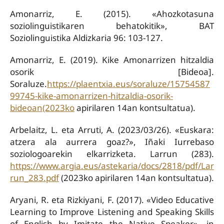
Amonarriz, E. (2015). «Ahozkotasuna
soziolinguistikaren behatokitik», BAT
Soziolinguistika Aldizkaria 96: 103-127.
Amonarriz, E. (2019). Kike Amonarrizen hitzaldia
osorik [Bideoa].
Soraluze.
https://plaentxia.eus/soraluze/15754587
99745-kike-amonarrizen-hitzaldia-osorik-
bideoan(2023ko
apirilaren 14an kontsultatua).
Arbelaitz, L. eta Arruti, A. (2023/03/26). «Euskara:
atzera ala aurrera goaz?», Iñaki Iurrebaso
soziologoarekin elkarrizketa. Larrun (283).
https://www.argia.eus/astekaria/docs/2818/pdf/Lar
run_283.pdf
(2023ko apirilaren 14an kontsultatua).
Aryani, R. eta Rizkiyani, F. (2017). «Video Educative
Learning to Improve Listening and Speaking Skills
of English by Imitate the Native Speaker», in