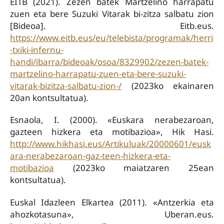
EITB (2021). Zezen batek Martzelino harrapatu
zuen eta bere Suzuki Vitarak bi-zitza salbatu zion
[Bideoa]. Eitb.eus.
https://www.eitb.eus/eu/telebista/programak/herri
-txiki-infernu-
handi/ibarra/bideoak/osoa/8329902/zezen-batek-
martzelino-harrapatu-zuen-eta-bere-suzuki-
vitarak-bizitza-salbatu-zion-/
(2023ko ekainaren
20an kontsultatua).
Esnaola, I. (2000). «Euskara nerabezaroan,
gazteen hizkera eta motibazioa», Hik Hasi.
http://www.hikhasi.eus/Artikuluak/20000601/eusk
ara-nerabezaroan-gaz-teen-hizkera-eta-
motibazioa
(2023ko maiatzaren 25ean
kontsultatua).
Euskal Idazleen Elkartea (2011). «Antzerkia eta
ahozkotasuna», Uberan.eus.