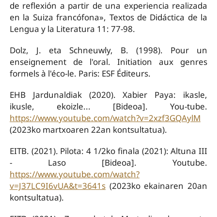
de reflexión a partir de una experiencia realizada
en la Suiza francófona», Textos de Didáctica de la
Lengua y la Literatura 11: 77-98.
Dolz, J. eta Schneuwly, B. (1998). Pour un
enseignement de l'oral. Initiation aux genres
formels à l'éco-le. Paris: ESF Éditeurs.
EHB Jardunaldiak (2020). Xabier Paya: ikasle,
ikusle, ekoizle... [Bideoa]. You-tube.
https://www.youtube.com/watch?v=2xzf3GQAylM
(2023ko martxoaren 22an kontsultatua).
EITB. (2021). Pilota: 4 1/2ko finala (2021): Altuna III
- Laso [Bideoa]. Youtube.
https://www.youtube.com/watch?
v=J37LC9I6vUA&t=3641s
(2023ko ekainaren 20an
kontsultatua).