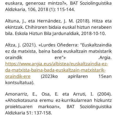
euskara, generoaz mintzo?», BAT Soziolinguistika
Aldizkaria, 106, 2018 (1): 115-144.
Altuna, J., eta Hernández, J. M. (2018). Hitza eta
ekintzak. Chihiroren bidaia euskal hiztun nerabeen
bila. Eskola Hiztun Bila Jardunaldiak, 2018-10-10.
Altza, J. (2021). «Lurdes Oñederra: "Euskaltzaindia
ez da matxista, baina bada euskaltzain matxistarik
oraindik ere"» .Argia.
https://www.argia.eus/albistea/euskaltzaindia-ez-
da-matxista-baina-bada-euskaltzain-matxistarik-
oraindik-ere
(2023ko apirilaren 15ean
kontsultatua).
Amonarriz, E., Osa, E. eta Arruti, I. (2004).
«Ahozkotasuna eremu ez-kurrikularrean hizkuntz
proiektuaren markoan», BAT Soziolinguistika
Aldizkaria 51: 137-158.