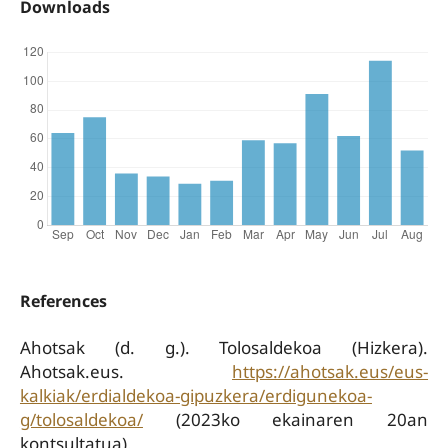
Downloads
References
Ahotsak (d. g.). Tolosaldekoa (Hizkera).
Ahotsak.eus.
https://ahotsak.eus/eus-
kalkiak/erdialdekoa-gipuzkera/erdigunekoa-
g/tolosaldekoa/
(2023ko ekainaren 20an
kontsultatua).