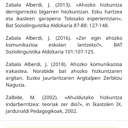
Zabala Alberdi, J. (2013). «Ahozko hizkuntza
derrigorrezko bigarren hezkuntzan. Esku hartzea
eta ikasleen garapena Tolosako esperientzian»,
Bat Soziolinguistika Aldizkaria 87-88: 127-148.
Zabala Alberdi, J. (2016). «Zer egin ahozko
komunikazioa eskolan lantzeko?», BAT
Soziolinguistika Aldizkaria 101:107-125.
Zabala Alberdi, J. (2018). Ahozko komunikazioa
irakastea. Norabide bat ahozko hizkuntzaren
argitan. Eusko Jaurlaritzaren Argitalpen Zerbitzu
Nagusia.
Zalbide, M. (2002). «Ahuldutako hizkuntza
indarberritzea: teoriak zer dio?», in Ikastolen IX.
Jardunaldi Pedagogikoak, 2002.