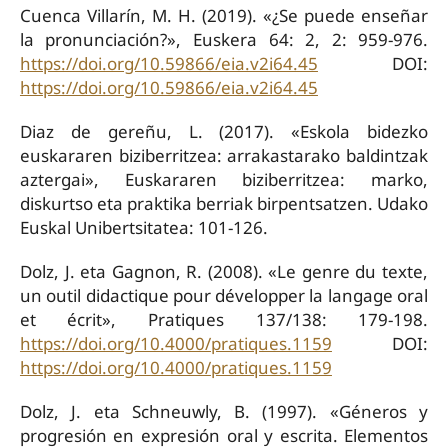
Cuenca Villarín, M. H. (2019). «¿Se puede enseñar
la pronunciación?», Euskera 64: 2, 2: 959-976.
https://doi.org/10.59866/eia.v2i64.45
DOI:
https://doi.org/10.59866/eia.v2i64.45
Diaz de gereñu, L. (2017). «Eskola bidezko
euskararen biziberritzea: arrakastarako baldintzak
aztergai», Euskararen biziberritzea: marko,
diskurtso eta praktika berriak birpentsatzen. Udako
Euskal Unibertsitatea: 101-126.
Dolz, J. eta Gagnon, R. (2008). «Le genre du texte,
un outil didactique pour développer la langage oral
et écrit», Pratiques 137/138: 179-198.
https://doi.org/10.4000/pratiques.1159
DOI:
https://doi.org/10.4000/pratiques.1159
Dolz, J. eta Schneuwly, B. (1997). «Géneros y
progresión en expresión oral y escrita. Elementos