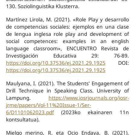
130. Soziolinguistika Klusterra.
Martínez Lirola, M. (2021). «Role Play y desarrollo
de competencias sociales: ejemplos en una clase
de lengua inglesa role play and development of
social competences: examples in an english
language classroom», ENCUENTRO Revista de
Investigación Educativa 29: 76-89.
https://doi.org/10.37536/ej.2021.29.1925
DOI:
https://doi.org/10.37536/ej.2021.29.1925
Maulyana, I. (2021). The Students' Engagement of
Drill Technique in Speaking Class. University of
Lampung.
https://www.iosrjournals.org/iosr-
jrme/papers/Vol-11%20Issue-1/Ser-
6/D1101062023.pdf
(2023ko ekainaren 11n
kontsultatua).
Mielgo merino, R. eta Ocio Endaya, B. (2021).