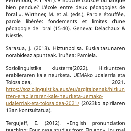
Perrenoud, P. (1991). « Bouche cousue ou langue
bien pendue? L'école entre deux pédagogies de
l'oral ». Wirthner, M. et al. (eds.), Parole étouffée,
parole libérée: fondements et limites d'une
pédagogie de l'oral (15-40). Geneva: Delachaux &
Niestle.
Sarasua, J. (2013). Hiztunpolisa. Euskaltasunaren
norabideaz apunteak. Iruñea: Pamiela.
Soziolinguistika klusterra(2022). Hizkuntzen
erabileraren kale neurketa. UEMAko udalerria eta
Tolosaldea, 2021.
https://soziolinguistika.eus/eu/argitalpenak/hizkun
tzen-erabileraren-kale-neurketa-uemako-
udalerriak-eta-tolosaldea-2021/
(2023ko apirilaren
13an kontsultatua).
TerguJeff, E. (2012). «English pronunciation
teaching: Four case studies from Finland», Journal