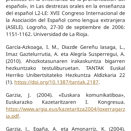
español», in Las destrezas orales en la enseñanza
del español L2-LE: XVII Congreso Internacional de
la Asociación del Español como lengua extranjera
(ASELE). Logroño, 27-30 de septiembre de 2006:
1151-1162. Universidad de La Rioja.
García-Azkoaga, I. M., Diazde Gereñu lasaga, L.,
Imaz Gaztelurrutia, A. eta Alegría Susperregui, A.
(2010). Ahozkotasunaren irakaskuntza bigarren
hezkuntzako testuliburuetan. TANTAK Euskal
Herriko Unibertsitateko Hezkuntza Aldizkaria 22
(1).
https://doi.org/10.1387/tantak.2187
.
Garzia, J. (2004). «Euskara komunikatiboa»,
Euskarazko Kazetaritzaren I. Kongresua.
https://www.argia.eus/kazetaritza2004/joxerragarz
ia.pdf
.
Garzia, J., Egaña, A. eta Amonarriz, K. (2004).