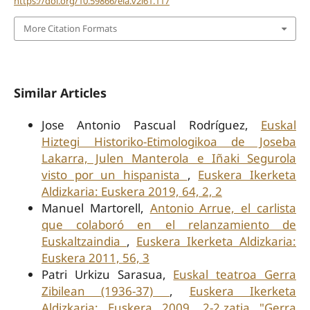
https://doi.org/10.59866/eia.v2i61.117
More Citation Formats
Similar Articles
Jose Antonio Pascual Rodríguez,
Euskal
Hiztegi Historiko-Etimologikoa de Joseba
Lakarra, Julen Manterola e Iñaki Segurola
visto por un hispanista
,
Euskera Ikerketa
Aldizkaria: Euskera 2019, 64, 2, 2
Manuel Martorell,
Antonio Arrue, el carlista
que colaboró en el relanzamiento de
Euskaltzaindia
,
Euskera Ikerketa Aldizkaria:
Euskera 2011, 56, 3
Patri Urkizu Sarasua,
Euskal teatroa Gerra
Zibilean (1936-37)
,
Euskera Ikerketa
Aldizkaria: Euskera 2009, 2-2.zatia "Gerra