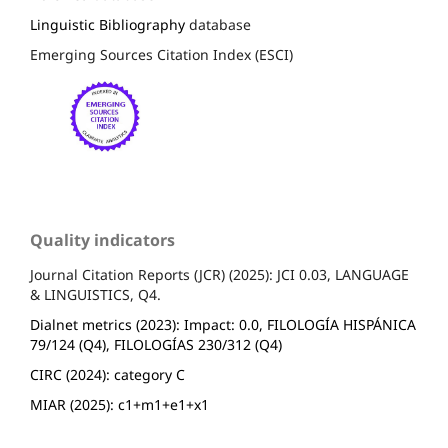
Linguistic Bibliography
database
Emerging Sources Citation Index (ESCI)
Quality indicators
Journal Citation Reports (JCR) (2025): JCI 0.03, LANGUAGE
& LINGUISTICS, Q4.
Dialnet metrics (2023): Impact: 0.0, FILOLOGÍA HISPÁNICA
79/124 (Q4), FILOLOGÍAS 230/312 (Q4)
CIRC (2024): category C
MIAR (2025): c1+m1+e1+x1