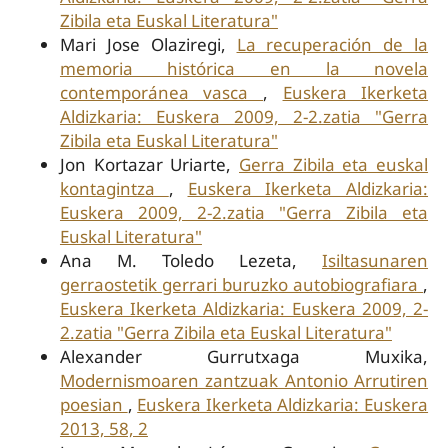
Zibila eta Euskal Literatura"
Mari Jose Olaziregi,
La recuperación de la
memoria histórica en la novela
contemporánea vasca
,
Euskera Ikerketa
Aldizkaria: Euskera 2009, 2-2.zatia "Gerra
Zibila eta Euskal Literatura"
Jon Kortazar Uriarte,
Gerra Zibila eta euskal
kontagintza
,
Euskera Ikerketa Aldizkaria:
Euskera 2009, 2-2.zatia "Gerra Zibila eta
Euskal Literatura"
Ana M. Toledo Lezeta,
Isiltasunaren
gerraostetik gerrari buruzko autobiografiara
,
Euskera Ikerketa Aldizkaria: Euskera 2009, 2-
2.zatia "Gerra Zibila eta Euskal Literatura"
Alexander Gurrutxaga Muxika,
Modernismoaren zantzuak Antonio Arrutiren
poesian
,
Euskera Ikerketa Aldizkaria: Euskera
2013, 58, 2