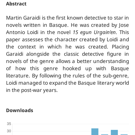
Abstract
Martin Garaidi is the first known detective to star in
novels written in Basque. He was created by Jose
Antonio Loidi in the novel
15 egun Urgain’en
. This
paper assesses the character created by Loidi and
the context in which he was created. Placing
Garaidi alongside the classic detective figure in
novels of the genre allows a better understanding
of how this genre hooked up with Basque
literature. By following the rules of the sub-genre,
Loidi managed to expand the Basque literary world
in the post-war years.
Downloads