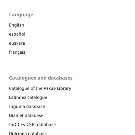
Language
English
español
euskara
français
Catalogues and databases
Catalogue of the
Azkue Library
Latindex
catalogue
Inguma
database
Dialnet
database
InDICEs-CSIC
database
Dulcinea
database