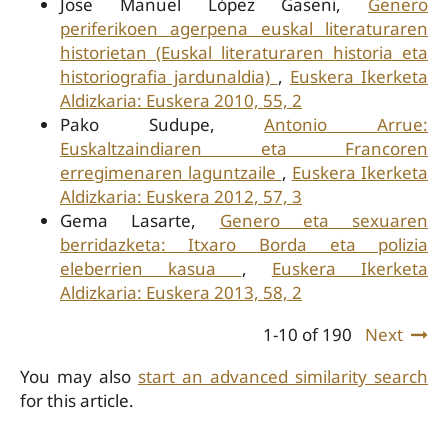
Jose Manuel López Gaseni,
Genero
periferikoen agerpena euskal literaturaren
historietan (Euskal literaturaren historia eta
historiografia jardunaldia)
,
Euskera Ikerketa
Aldizkaria: Euskera 2010, 55, 2
Pako Sudupe,
Antonio Arrue:
Euskaltzaindiaren eta Francoren
erregimenaren laguntzaile
,
Euskera Ikerketa
Aldizkaria: Euskera 2012, 57, 3
Gema Lasarte,
Genero eta sexuaren
berridazketa: Itxaro Borda eta polizia
eleberrien kasua
,
Euskera Ikerketa
Aldizkaria: Euskera 2013, 58, 2
1-10 of 190
Next
You may also
start an advanced similarity search
for this article.