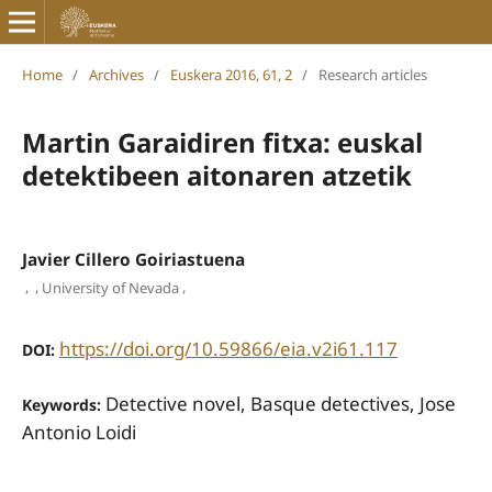
Home
/
Archives
/
Euskera 2016, 61, 2
/
Research articles
Martin Garaidiren fitxa: euskal
detektibeen aitonaren atzetik
Javier Cillero Goiriastuena
,
,
,
University of Nevada
https://doi.org/10.59866/eia.v2i61.117
DOI:
Detective novel, Basque detectives, Jose
Keywords:
Antonio Loidi