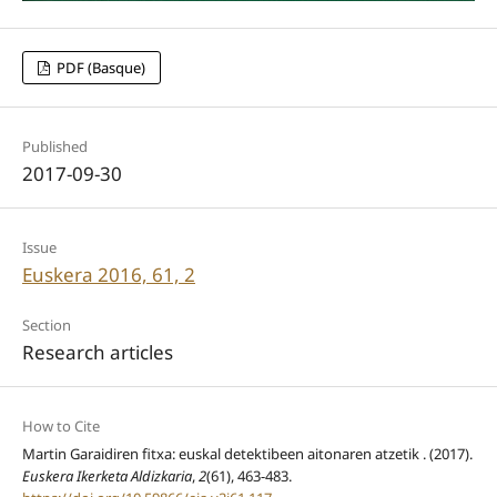
PDF (Basque)
Published
2017-09-30
Issue
Euskera 2016, 61, 2
Section
Research articles
How to Cite
Martin Garaidiren fitxa: euskal detektibeen aitonaren atzetik . (2017).
Euskera Ikerketa Aldizkaria
,
2
(61), 463-483.