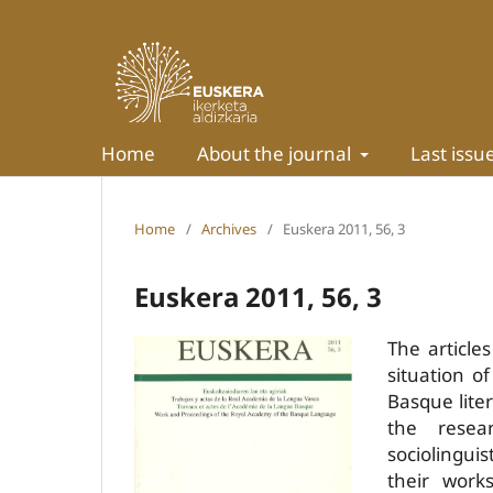
Home
About the journal
Last issu
Home
/
Archives
/
Euskera 2011, 56, 3
Euskera 2011, 56, 3
The article
situation o
Basque liter
the resear
sociolingui
their work