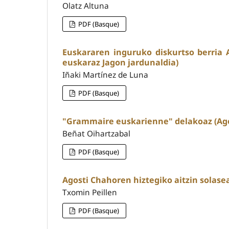
Olatz Altuna
PDF (Basque)
Euskararen inguruko diskurtso berria
euskaraz Jagon jardunaldia)
Iñaki Martínez de Luna
PDF (Basque)
"Grammaire euskarienne" delakoaz (Ago
Beñat Oihartzabal
PDF (Basque)
Agosti Chahoren hiztegiko aitzin solasea
Txomin Peillen
PDF (Basque)