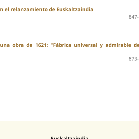
en el relanzamiento de Euskaltzaindia
847
na obra de 1621: "Fábrica universal y admirable de
873
Euskaltzaindia