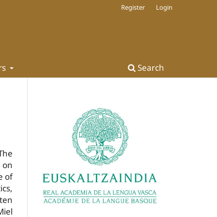
Register
Login
rs
Search
"The
o on
e of
cs,
tten
iel