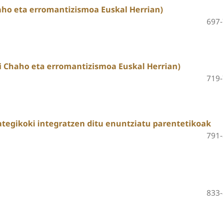
aho eta erromantizismoa Euskal Herrian)
697
i Chaho eta erromantizismoa Euskal Herrian)
719
ategikoki integratzen ditu enuntziatu parentetikoak
791
833