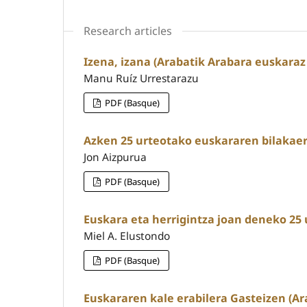
Research articles
Izena, izana (Arabatik Arabara euskaraz
Manu Ruíz Urrestarazu
PDF (Basque)
Azken 25 urteotako euskararen bilakaer
Jon Aizpurua
PDF (Basque)
Euskara eta herrigintza joan deneko 25 
Miel A. Elustondo
PDF (Basque)
Euskararen kale erabilera Gasteizen (Ar