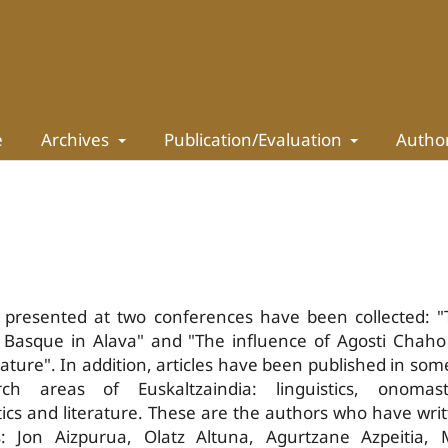
e
Archives
Publication/Evaluation
Autho
s presented at two conferences have been collected: 
f Basque in Alava" and "The influence of Agosti Chah
ature". In addition, articles have been published in som
ch areas of Euskaltzaindia: linguistics, onomasti
stics and literature. These are the authors who have wri
s: Jon Aizpurua, Olatz Altuna, Agurtzane Azpeitia, M