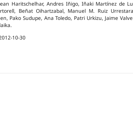
Jean Haritschelhar, Andres Iñigo, Iñaki Martínez de L
torell, Beñat Oihartzabal, Manuel M. Ruiz Urrestara
len, Pako Sudupe, Ana Toledo, Patri Urkizu, Jaime Valv
aika.
2012-10-30