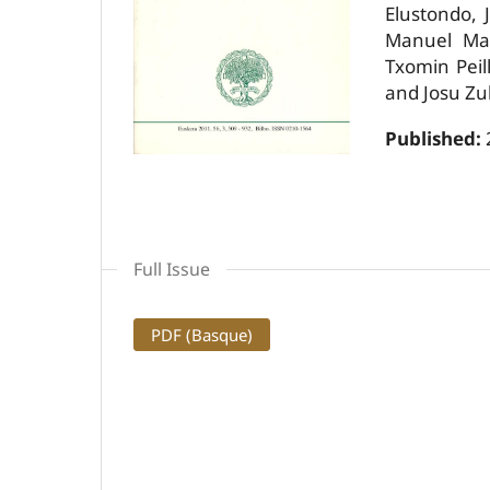
Elustondo, 
Manuel Mar
Txomin Peil
and Josu Zul
Published:
Full Issue
PDF (Basque)