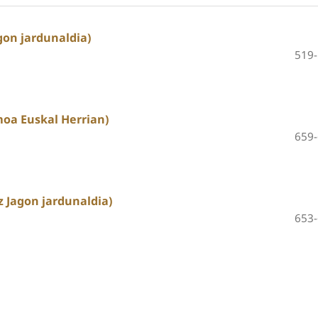
gon jardunaldia)
519
moa Euskal Herrian)
659
 Jagon jardunaldia)
653