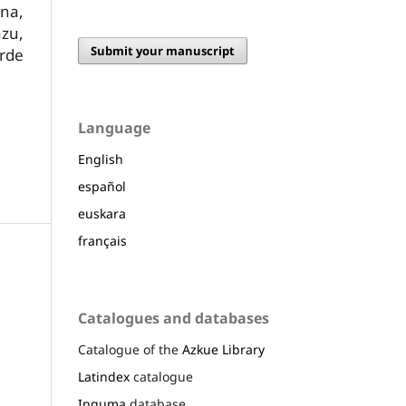
una,
zu,
Submit your manuscript
erde
Language
English
español
euskara
français
Catalogues and databases
Catalogue of the
Azkue Library
Latindex
catalogue
Inguma
database