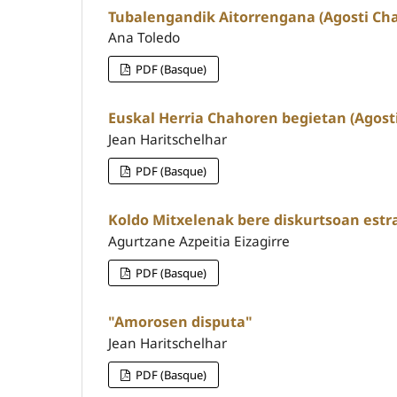
Tubalengandik Aitorrengana (Agosti Ch
Ana Toledo
PDF (Basque)
Euskal Herria Chahoren begietan (Agost
Jean Haritschelhar
PDF (Basque)
Koldo Mitxelenak bere diskurtsoan estr
Agurtzane Azpeitia Eizagirre
PDF (Basque)
"Amorosen disputa"
Jean Haritschelhar
PDF (Basque)