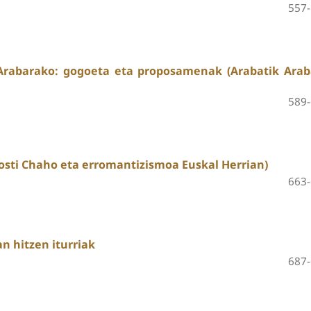
557
 Arabarako: gogoeta eta proposamenak (Arabatik Arab
589
sti Chaho eta erromantizismoa Euskal Herrian)
663
n hitzen iturriak
687