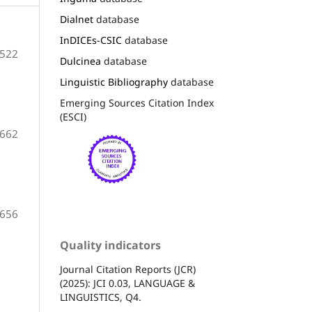
Dialnet
database
InDICEs-CSIC
database
-522
Dulcinea
database
Linguistic Bibliography
database
Emerging Sources Citation Index
(ESCI)
-662
-656
Quality indicators
Journal Citation Reports (JCR)
(2025): JCI 0.03, LANGUAGE &
LINGUISTICS, Q4.