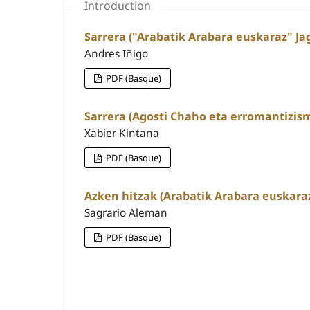
Introduction
Sarrera ("Arabatik Arabara euskaraz" Ja
Andres Iñigo
PDF (Basque)
Sarrera (Agosti Chaho eta erromantizis
Xabier Kintana
PDF (Basque)
Azken hitzak (Arabatik Arabara euskaraz
Sagrario Aleman
PDF (Basque)