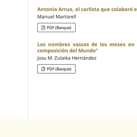
Antonio Arrue, el carlista que colaboró 
Manuel Martorell
PDF (Basque)
Los nombres vascos de los meses en u
composición del Mundo"
Josu M. Zulaika Hernández
PDF (Basque)