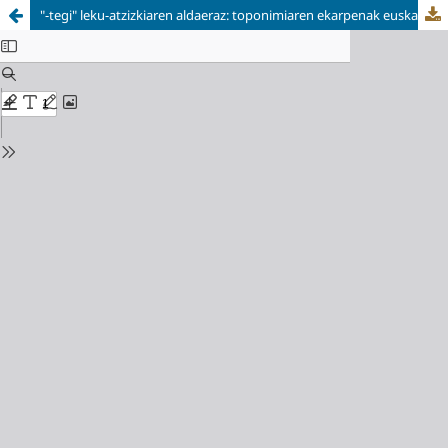
"-tegi" leku-atzizkiaren aldaeraz: toponimiaren ekarpenak euskal fonetikari