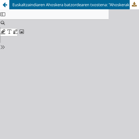
Euskaltzaindiaren Ahoskera batzordearen txostena: "Ahoskerak axola du" (Ahoskera jardunaldia)